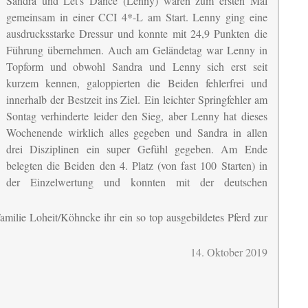
Sandra und Let's Dance (Lenny) waren zum ersten Mal
gemeinsam in einer CCI 4*-L am Start. Lenny ging eine
ausdrucksstarke Dressur und konnte mit 24,9 Punkten die
Führung übernehmen. Auch am Geländetag war Lenny in
Topform und obwohl Sandra und Lenny sich erst seit
kurzem kennen, galoppierten die Beiden fehlerfrei und
innerhalb der Bestzeit ins Ziel.
Ein leichter Springfehler am
Sontag verhinderte leider den Sieg, aber Lenny hat dieses
Wochenende wirklich alles gegeben und Sandra in allen
drei Disziplinen ein super Gefühl gegeben. Am Ende
belegten die Beiden den 4. Platz (von fast 100 Starten) in
der Einzelwertung und konnten mit der deutschen
amilie Loheit/Köhncke ihr ein so top ausgebildetes Pferd zur
14. Oktober 2019