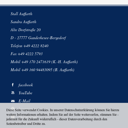
Stall Auffarth
Sandra Auffarth
Alte Dorfstraße 20
D - 27777 Ganderkesee-Bergedorf
Telefon +49 4222 8240
Fax +49 4222 5793
Mobil +49 170 2471619 (K.-H. Auffarth)
Mobil +49 160 94483095 (B. Auffarth)
facebook
YouTube
E-Mail
Impressum
Diese Seite verwendet Cookies. In unserer Datenschutzerklärung können Sie hierzu
weitere Informationen erhalten. Indem Sie auf der Seite weitersurfen, stimmen Sie -
Datenschutz
jederzeit für die Zukunft widerruflich - dieser Datenverarbeitung durch den
Seitenbetreiber und Dritte zu.